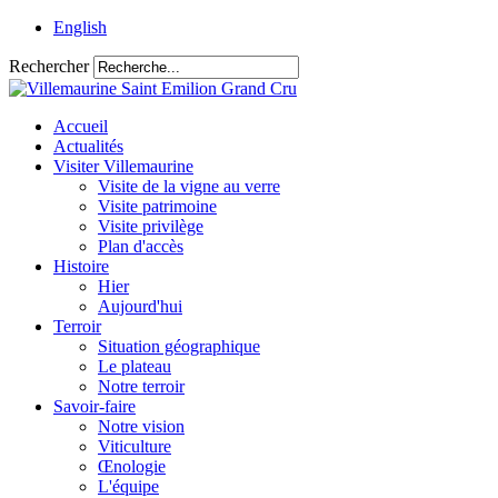
English
Rechercher
Accueil
Actualités
Visiter Villemaurine
Visite de la vigne au verre
Visite patrimoine
Visite privilège
Plan d'accès
Histoire
Hier
Aujourd'hui
Terroir
Situation géographique
Le plateau
Notre terroir
Savoir-faire
Notre vision
Viticulture
Œnologie
L'équipe